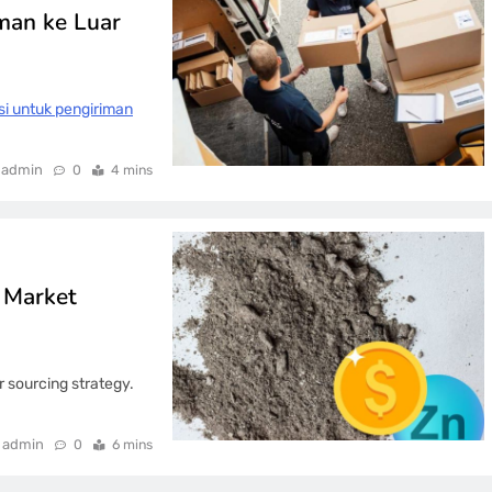
man ke Luar
si untuk pengiriman
admin
0
4 mins
y Market
 sourcing strategy.
admin
0
6 mins