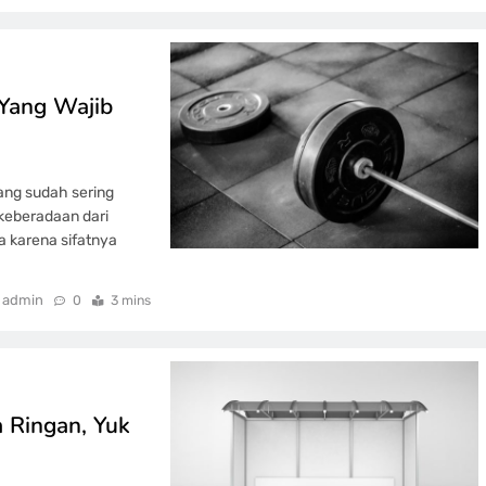
 Yang Wajib
ang sudah sering
a keberadaan dari
a karena sifatnya
admin
0
3 mins
 Ringan, Yuk