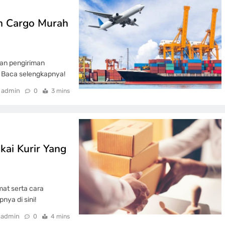
man Cargo Murah
an pengiriman
. Baca selengkapnya!
admin
0
3 mins
kai Kurir Yang
mat serta cara
nya di sini!
admin
0
4 mins