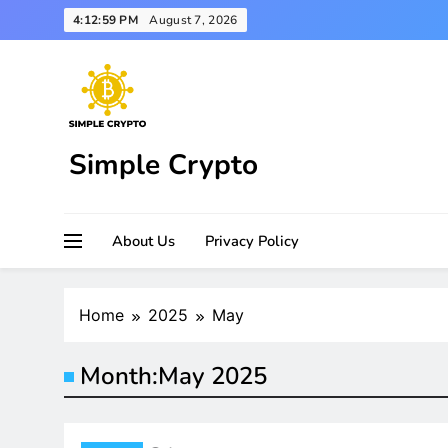
Skip
4:13:00 PM
August 7, 2026
to
content
Simple Crypto
About Us
Privacy Policy
Home
2025
May
Month:
May 2025