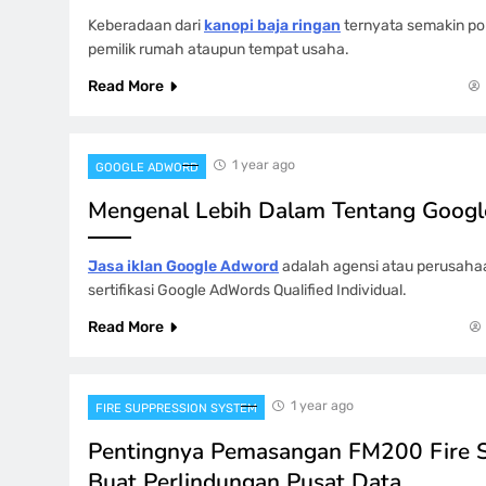
Keberadaan dari
kanopi baja ringan
ternyata semakin po
pemilik rumah ataupun tempat usaha.
Read More
1 year ago
GOOGLE ADWORD
Mengenal Lebih Dalam Tentang Googl
Jasa iklan Google Adword
adalah agensi atau perusahaa
sertifikasi Google AdWords Qualified Individual.
Read More
1 year ago
FIRE SUPPRESSION SYSTEM
Pentingnya Pemasangan FM200 Fire 
Buat Perlindungan Pusat Data