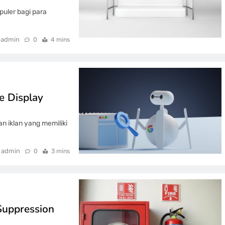
puler bagi para
admin
0
4 mins
e Display
n iklan yang memiliki
admin
0
3 mins
Suppression