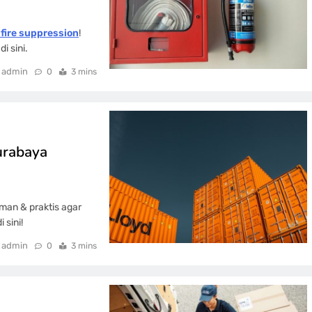
fire suppression
!
i sini.
admin
0
3 mins
urabaya
aman & praktis agar
 sini!
admin
0
3 mins