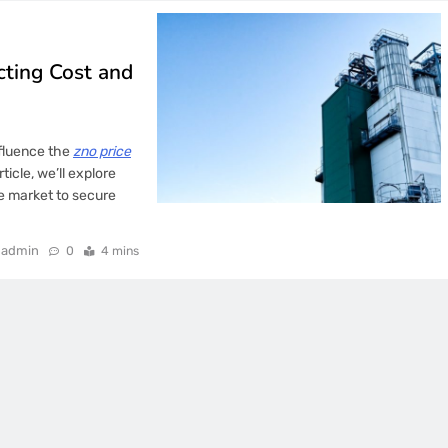
cting Cost and
nfluence the
zno price
icle, we’ll explore
he market to secure
admin
0
4 mins