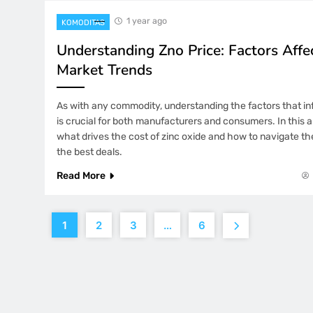
1 year ago
KOMODITAS
Understanding Zno Price: Factors Affe
Market Trends
As with any commodity, understanding the factors that i
is crucial for both manufacturers and consumers. In this art
what drives the cost of zinc oxide and how to navigate t
the best deals.
Read More
1
2
3
…
6