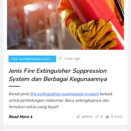
1 year ago
FIRE SUPPRESSION SYSTEM
Jenis Fire Extinguisher Suppression
System dan Berbagai Kegunaannya
Kenali jenis
fire extinguisher suppression system
terbaik
untuk perlindungan maksimal. Baca selengkapnya dan
temukan solusi yang tepat!
Read More
admin
0
5 mins