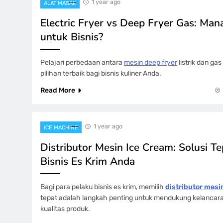
1 year ago
ALAT MASAK
Electric Fryer vs Deep Fryer Gas: Man
untuk Bisnis?
Pelajari perbedaan antara
mesin deep fryer
listrik dan g
pilihan terbaik bagi bisnis kuliner Anda.
Read More
1 year ago
ICE MACHINE
Distributor Mesin Ice Cream: Solusi T
Bisnis Es Krim Anda
Bagi para pelaku bisnis es krim, memilih
distributor mesi
tepat adalah langkah penting untuk mendukung kelancara
kualitas produk.