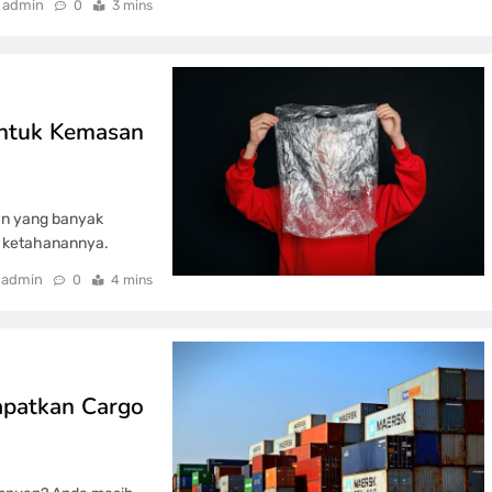
admin
0
3 mins
untuk Kemasan
an yang banyak
an ketahanannya.
admin
0
4 mins
apatkan Cargo