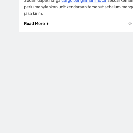
Sudah dapat harga
cargo pengiriman motor
sesuai kema
perlu menyiapkan unit kendaraan tersebut sebelum menga
jasa kirim.
Read More