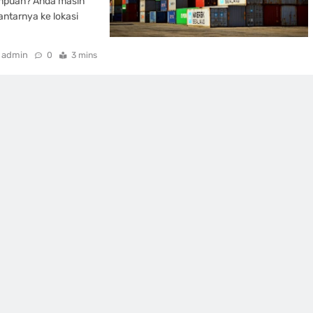
mpuan? Anda masih
ntarnya ke lokasi
admin
0
3 mins