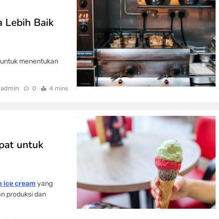
a Lebih Baik
as untuk menentukan
admin
0
4 mins
epat untuk
n ice cream
yang
n produksi dan