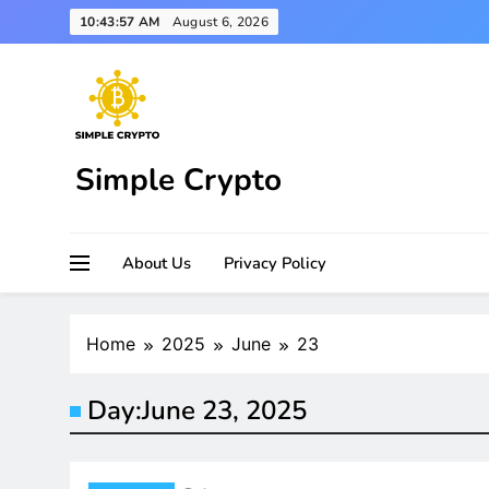
Skip
10:43:58 AM
August 6, 2026
to
content
Simple Crypto
About Us
Privacy Policy
Home
2025
June
23
Day:
June 23, 2025