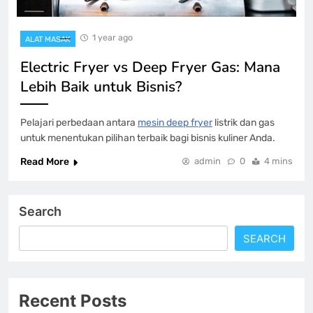
1 year ago
ALAT MASAK
Electric Fryer vs Deep Fryer Gas: Mana
Lebih Baik untuk Bisnis?
Pelajari perbedaan antara
mesin deep fryer
listrik dan gas
untuk menentukan pilihan terbaik bagi bisnis kuliner Anda.
Read More
admin
0
4 mins
Search
SEARCH
Recent Posts